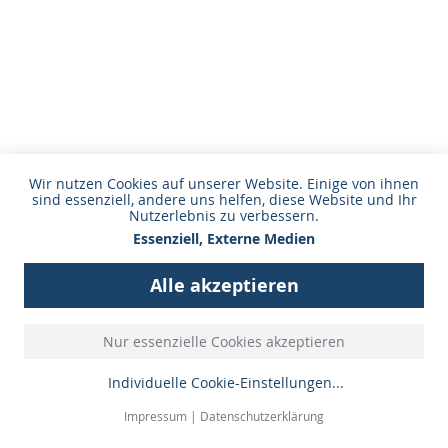
Wir nutzen Cookies auf unserer Website. Einige von ihnen
sind essenziell, andere uns helfen, diese Website und Ihr
Nutzerlebnis zu verbessern.
Essenziell, Externe Medien
Alle akzeptieren
Strafverteidiger in Unna, Wuppertal, Kamen, Bergkamen,
Nur essenzielle Cookies akzeptieren
Dortmund, Iserlohn, Holzwickede, Bönen, Menden, Fröndenberg
und Wickede (Ruhr)
Individuelle Cookie-Einstellungen
...
Impressum
|
Datenschutz
Impressum
|
Datenschutzerklärung